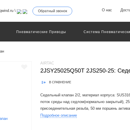
О нас
Дост
wind.ru
\
Обратный звонок
Пневматические Приводы
Система Пневматически
роллеры
Общие Детали И Узлы Машин
Другое Пне
Серво-Пневматические Системы Позиционирования
ан
Технология Управления
Электрические Приводы
еханическое Оборудование
AIRTAC
2JSY25025Q50T 2JS250-25: Сед
В СРАВНЕНИЕ
Седельный клапан 2/2, материал корпуса: SUS31
поток среды над седлом(нормально закрытый), 25
присоеденительная резьба, 50 мм поршень актив
Подробное описание
Product Features1.Air piloted and can be used non el