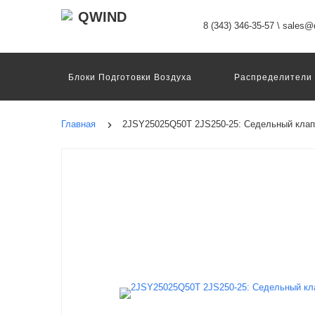
8 (343) 346-35-57
\
sales@q
Блоки Подготовки Воздуха
Распределители
Датчики
Захваты
Двигатели И Конт
Пневмоострова
Программное Обеспечение
Главная
2JSY25025Q50T 2JS250-25: Седельный клап
Motion Terminal
Системы Перемещения
Техника Непрерывных Процессов
Электром