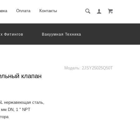
авка
Оплата
Контакты
х Фитингов
Вакуумная Техника
вматическое Оборудование
Система Обработки Изображений
Электрические Соединения
Модель:
2JSY25025Q50T
ельный клапан
6L нержавеющая сталь,
 мм DN, 1 " NPT
атора
ectric, flammable and e