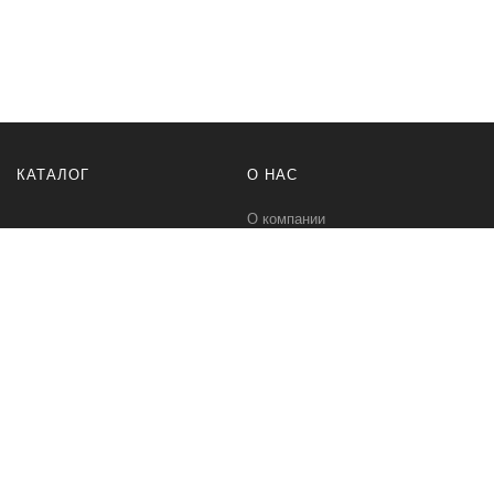
КАТАЛОГ
О НАС
О компании
Контакты
ПОМОЩЬ
МЫ В СЕТИ
Политика безопасности
Вконтакте
Условия соглашения
Телеграм канал