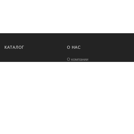
КАТАЛОГ
О НАС
О компании
Контакты
ПОМОЩЬ
МЫ В СЕТИ
Политика безопасности
Вконтакте
Условия соглашения
Телеграм канал