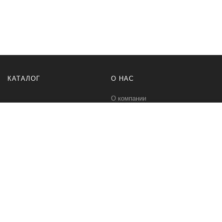
КАТАЛОГ
О НАС
О компании
Контакты
ПОМОЩЬ
МЫ В СЕТИ
Политика безопасности
Вконтакте
Условия соглашения
Телеграм канал