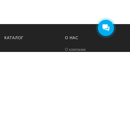
КАТАЛОГ
О НАС
О компании
Контакты
ПОМОЩЬ
МЫ В СЕТИ
Политика безопасности
Вконтакте
Условия соглашения
Телеграм канал
Qwind- интернет-магазин промышленного оборудования и средств
для автоматизации технологических процессов.