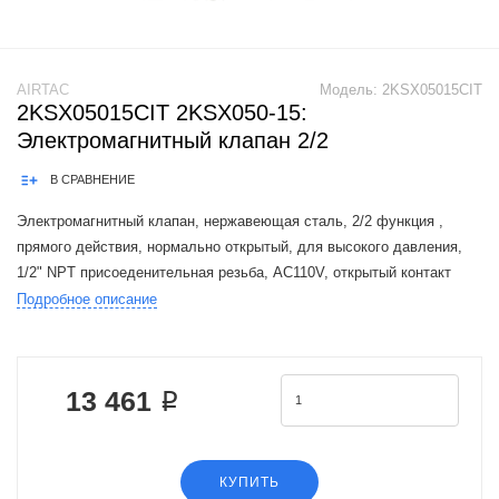
AIRTAC
Модель:
2KSX05015CIT
2KSX05015CIT 2KSX050-15:
Электромагнитный клапан 2/2
В СРАВНЕНИЕ
Электромагнитный клапан, нержавеющая сталь, 2/2 функция ,
прямого действия, нормально открытый, для высокого давления,
1/2" NPT присоеденительная резьба, AC110V, открытый контакт
Подробное описание
The Airtac 2KS valve series is a functional replacement for the SMC
VX2 ser
13 461 ₽
КУПИТЬ