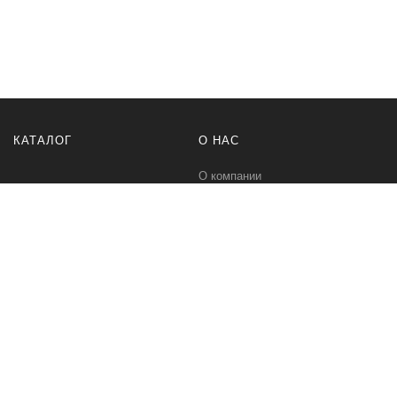
КАТАЛОГ
О НАС
О компании
Контакты
ПОМОЩЬ
МЫ В СЕТИ
Политика безопасности
Вконтакте
Условия соглашения
Телеграм канал