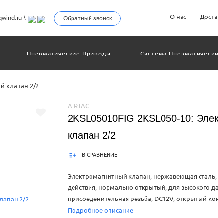
О нас
Доста
wind.ru
\
Обратный звонок
Пневматические Приводы
Система Пневматически
троллеры
Общие Детали И Узлы Машин
Другое Пн
Серво-Пневматические Системы Позиционирования
й клапан 2/2
Технология Управления
Электрические Приводы
еханическое Оборудование
AIRTAC
2KSL05010FIG 2KSL050-10: Эле
клапан 2/2
В СРАВНЕНИЕ
Электромагнитный клапан, нержавеющая сталь, 
действия, нормально открытый, для высокого да
присоеденительная резьба, DC12V, открытый ко
Подробное описание