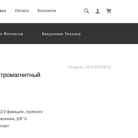
вка
Оплата
Контакты
х Фитингов
Вакуумная Техника
евматическое Оборудование
Система Обработки Изображений
Электрические Соединения
Модель:
2KSL05010FIG
ктромагнитный
2/2 функция , прямого
вления, 3/8" G
нтакт