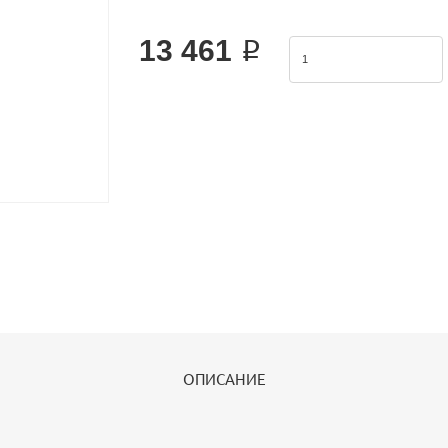
The Airtac 2KSL valve series is a functional replacem
13 461 ₽
ОПИСАНИЕ