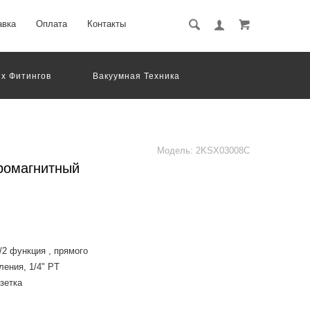
авка
Оплата
Контакты
х Фитингов
Вакуумная Техника
вматическое Оборудование
Система Обработки Изображений
Электрические Соединения
Модель:
2KSX03008C
ромагнитный
2 функция , прямого
ления, 1/4" PT
зетка