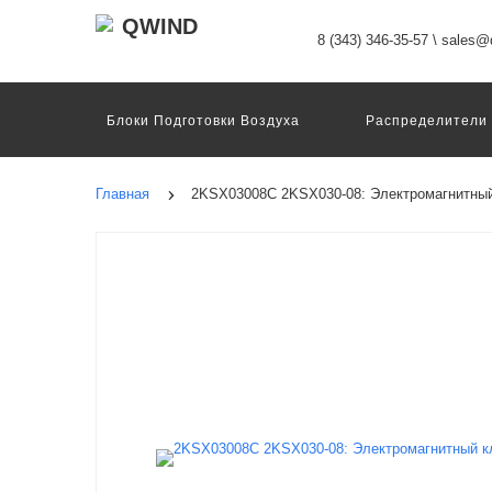
8 (343) 346-35-57
\
sales@q
Блоки Подготовки Воздуха
Распределители
Датчики
Захваты
Двигатели И Конт
Пневмоострова
Программное Обеспечение
Главная
2KSX03008C 2KSX030-08: Электромагнитный
Motion Terminal
Системы Перемещения
Техника Непрерывных Процессов
Электром