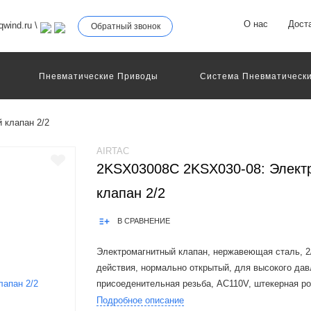
О нас
Дост
wind.ru
\
Обратный звонок
Пневматические Приводы
Система Пневматически
роллеры
Общие Детали И Узлы Машин
Другое Пне
Серво-Пневматические Системы Позиционирования
 клапан 2/2
Технология Управления
Электрические Приводы
еханическое Оборудование
AIRTAC
2KSX03008C 2KSX030-08: Элект
клапан 2/2
В СРАВНЕНИЕ
Электромагнитный клапан, нержавеющая сталь, 2/
действия, нормально открытый, для высокого дав
присоеденительная резьба, AC110V, штекерная ро
Подробное описание