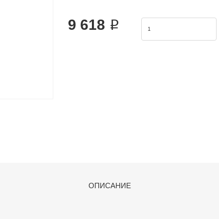
The Airtac 2KS valve series is a functional replace
9 618 ₽
ОПИСАНИЕ