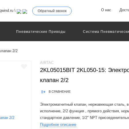
О нас
Дост
wind.ru
\
Обратный звонок
Пневматические Приводы
Система Пневматически
роллеры
Общие Детали И Узлы Машин
Другое Пне
Серво-Пневматические Системы Позиционирования
клапан 2/2
Технология Управления
Электрические Приводы
еханическое Оборудование
AIRTAC
2KL05015BIT 2KL050-15: Электр
клапан 2/2
В СРАВНЕНИЕ
Электромагнитный клапан, нержавеющая сталь, 
исполнение, 2/2 функция , прямого действия, нор
стандартное давление, 1/2" NPT присоеденительн
открытый контакт
Подробное описание