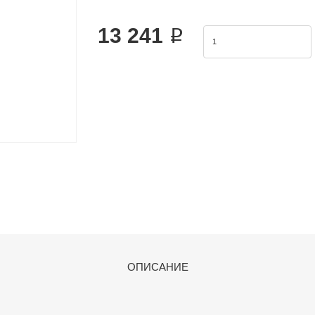
The Airtac 2KL valve series is a functional r
13 241 ₽
ОПИСАНИЕ