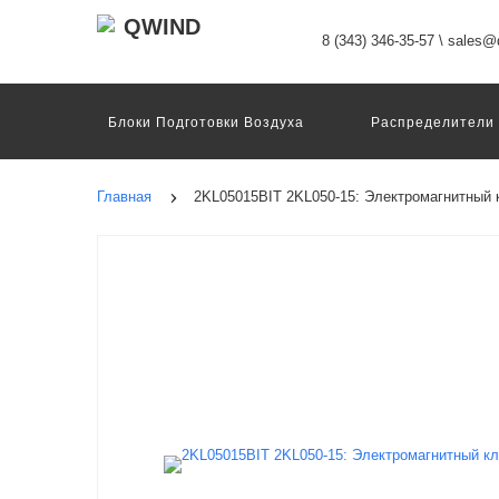
8 (343) 346-35-57
\
sales@q
Блоки Подготовки Воздуха
Распределители
Датчики
Захваты
Двигатели И Конт
Пневмоострова
Программное Обеспечение
Главная
2KL05015BIT 2KL050-15: Электромагнитный 
Motion Terminal
Системы Перемещения
Техника Непрерывных Процессов
Электром