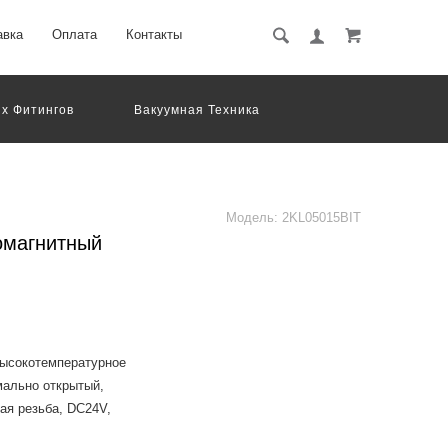
авка
Оплата
Контакты
х Фитингов
Вакуумная Техника
вматическое Оборудование
Система Обработки Изображений
Электрические Соединения
Модель:
2KL05015BIT
омагнитный
высокотемпературное
мально открытый,
ая резьба, DC24V,