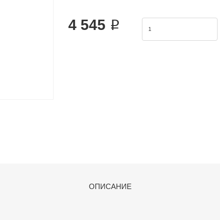
same series to form valve group to save space and c
4 545 ₽
ОПИСАНИЕ