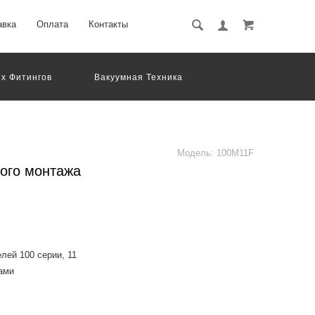
авка
Оплата
Контакты
х Фитингов
Вакуумная Техника
вматическое Оборудование
Система Обработки Изображений
Электрические Соединения
Модель:
100M11F
ого монтажа
лей 100 серии, 11
нами
ection control valves of the