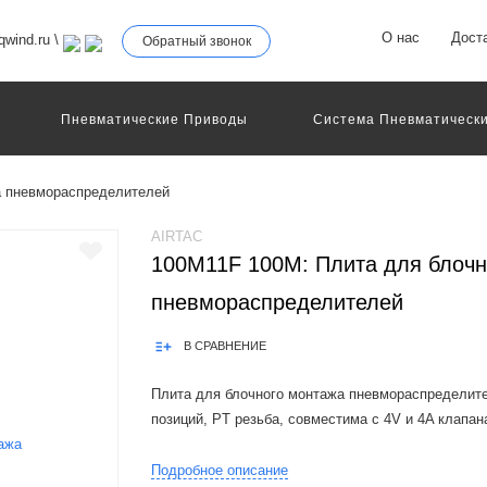
О нас
Дост
wind.ru
\
Обратный звонок
Пневматические Приводы
Система Пневматически
роллеры
Общие Детали И Узлы Машин
Другое Пне
Серво-Пневматические Системы Позиционирования
а пневмораспределителей
Технология Управления
Электрические Приводы
еханическое Оборудование
AIRTAC
100M11F 100M: Плита для блочн
пневмораспределителей
В СРАВНЕНИЕ
Плита для блочного монтажа пневмораспределите
позиций, PT резьба, совместима c 4V и 4A клапа
Product Features:1.It is available to integrate the dir
Подробное описание