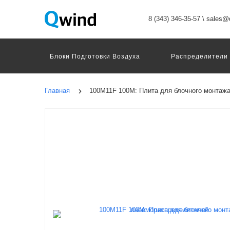
8 (343) 346-35-57
\
sales@q
Блоки Подготовки Воздуха
Распределители
Датчики
Захваты
Двигатели И Конт
Пневмоострова
Программное Обеспечение
Главная
100M11F 100M: Плита для блочного монтаж
Motion Terminal
Системы Перемещения
Техника Непрерывных Процессов
Электром