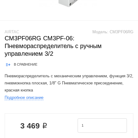
AIRTAC
Модель:
CM3PF06RG
CM3PF06RG CM3PF-06:
Пневмораспределитель с ручным
управлением 3/2
В СРАВНЕНИЕ
Пневмораспределитель с механическим управлением, функция 3/2,
пневмокнопка плоская, 1/8" G Пневматическое присоединение,
красная кнопка
Подробное описание
The Airtac CM3 valve series is a functional replacement for the SMC
VM100.200 / VM130-X41 series.1. The external force
3 469 ₽