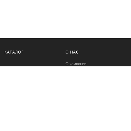
КАТАЛОГ
О НАС
О компании
Контакты
ПОМОЩЬ
МЫ В СЕТИ
Политика безопасности
Вконтакте
Условия соглашения
Телеграм канал