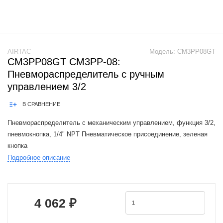
AIRTAC
Модель:
CM3PP08GT
CM3PP08GT CM3PP-08:
Пневмораспределитель с ручным
управлением 3/2
В СРАВНЕНИЕ
Пневмораспределитель с механическим управлением, функция 3/2,
пневмокнопка, 1/4" NPT Пневматическое присоединение, зеленая
кнопка
Подробное описание
The Airtac CM3 valve series is a functional replacement for the SMC
VM100.200 / VM130-X41 series.1. The external force requi
4 062 ₽