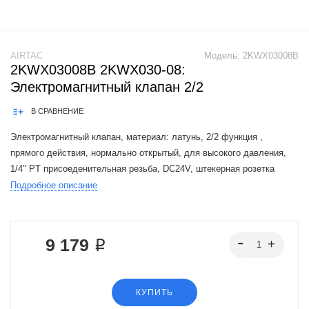
AIRTAC
Модель:
2KWX03008B
2KWX03008B 2KWX030-08:
Электромагнитный клапан 2/2
В СРАВНЕНИЕ
Электромагнитный клапан, материал: латунь, 2/2 функция ,
прямого действия, нормально открытый, для высокого давления,
1/4" PT присоеденительная резьба, DC24V, штекерная розетка
Подробное описание
The Airtac 2KW valve series is a functional replacement for the SMC
VXED2.VXH
9 179 ₽
КУПИТЬ