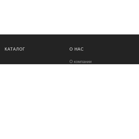
КАТАЛОГ
О НАС
О компании
Контакты
ПОМОЩЬ
МЫ В СЕТИ
Политика безопасности
Вконтакте
Условия соглашения
Телеграм канал