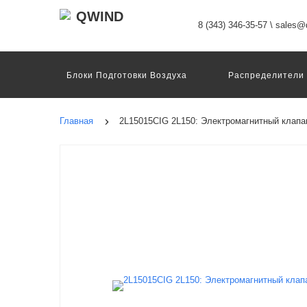
8 (343) 346-35-57
\
sales@q
Блоки Подготовки Воздуха
Распределители
Датчики
Захваты
Двигатели И Конт
Пневмоострова
Программное Обеспечение
Главная
2L15015CIG 2L150: Электромагнитный клапа
Motion Terminal
Системы Перемещения
Техника Непрерывных Процессов
Электром