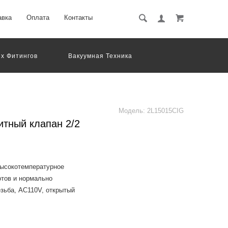
авка
Оплата
Контакты
х Фитингов
Вакуумная Техника
вматическое Оборудование
Система Обработки Изображений
Электрические Соединения
Модель:
2L15015CIG
итный клапан 2/2
высокотемпературное
отов и нормально
езьба, AC110V, открытый