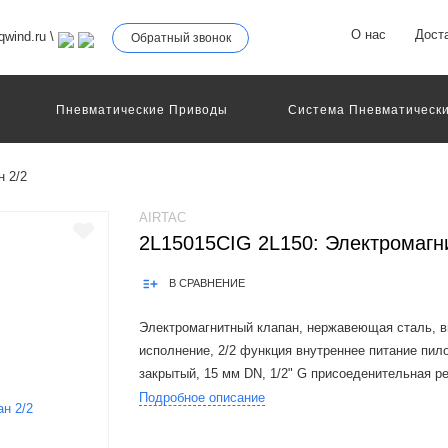
О нас
Дост
wind.ru
\
Обратный звонок
Пневматические Приводы
Система Пневматически
роллеры
Общие Детали И Узлы Машин
Другое Пне
Серво-Пневматические Системы Позиционирования
н 2/2
Технология Управления
Электрические Приводы
еханическое Оборудование
AIRTAC
2L15015CIG 2L150: Электромагн
В СРАВНЕНИЕ
Электромагнитный клапан, нержавеющая сталь, 
исполнение, 2/2 функция внутреннее питание пил
закрытый, 15 мм DN, 1/2" G присоеденительная р
контакт
Подробное описание
The Airtac 2L150-250 valve series is a functional