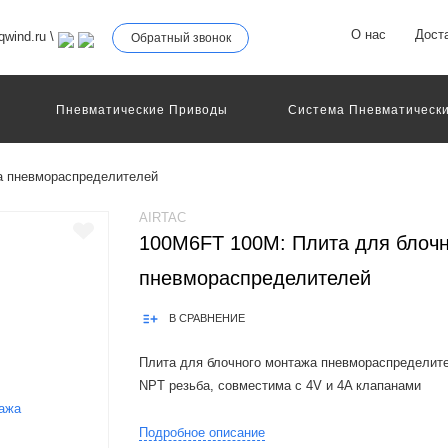
О нас
Дост
wind.ru
\
Обратный звонок
Пневматические Приводы
Система Пневматически
а пневмораспределителей
AIRTAC
100M6FT 100M: Плита для блочн
пневмораспределителей
В СРАВНЕНИЕ
Плита для блочного монтажа пневмораспределител
NPT резьба, совместима c 4V и 4A клапанами
Product Features:1.It is available to integrate the dir
Подробное описание