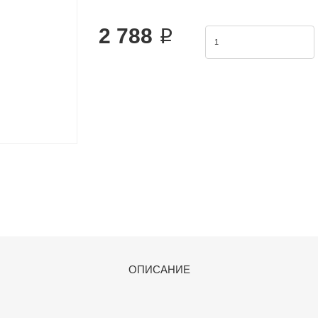
same series to form valve group to save space and c
2 788 ₽
ОПИСАНИЕ