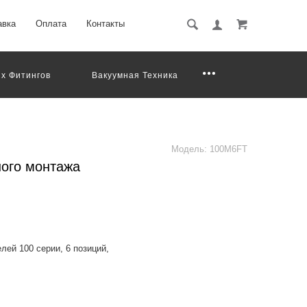
авка
Оплата
Контакты
х Фитингов
Вакуумная Техника
Модель:
100M6FT
ого монтажа
ей 100 серии, 6 позиций,
ection control valves of the