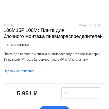
AIRTAC
Модель:
100M15F
100M15F 100M: Плита для
блочного монтажа пневмораспределителей
В СРАВНЕНИЕ
Плита для блочного монтажа пневмораспределителей 100 серии,
15 позиций, PT резьба, совместима c 4V и 4A клапанами
Airtac 4L: Push-Pull Air Valve, 5/2 Way
Подробное описание
5 951 ₽