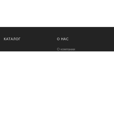
КАТАЛОГ
О НАС
О компании
Контакты
ПОМОЩЬ
МЫ В СЕТИ
Политика безопасности
Вконтакте
Условия соглашения
Телеграм канал
Qwind- интернет-магазин промышленного оборудования и средств