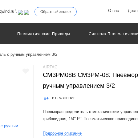
О нас
Дост
wind.ru
\
Обратный звонок
Пневматические Приводы
Система Пневматически
роллеры
Общие Детали И Узлы Машин
Другое Пне
Серво-Пневматические Системы Позиционирования
ь с ручным управлением 3/2
Технология Управления
Электрические Приводы
еханическое Оборудование
AIRTAC
CM3PM08B CM3PM-08: Пневмора
ручным управлением 3/2
В СРАВНЕНИЕ
Пневмораспределитель с механическим управлени
грибовидная, 1/4" PT Пневматическое присоединен
The Airtac CM3 valve series is a functional replac
Подробное описание