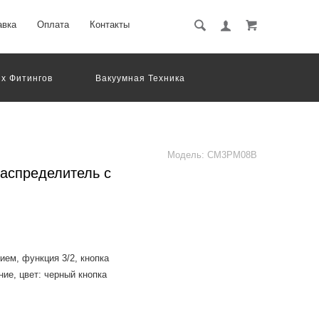
авка
Оплата
Контакты
х Фитингов
Вакуумная Техника
вматическое Оборудование
Система Обработки Изображений
Электрические Соединения
Модель:
CM3PM08B
спределитель с
ем, функция 3/2, кнопка
ие, цвет: черный кнопка
ement for the SMC VM100.200