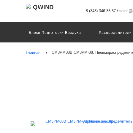
8 (343) 346-35-57
\
sales@q
Блоки Подготовки Воздуха
Распределители
Датчики
Захваты
Двигатели И Конт
Пневмоострова
Программное Обеспечение
Главная
CM3PM08B CM3PM-08: Пневмораспределител
Motion Terminal
Системы Перемещения
Техника Непрерывных Процессов
Электром