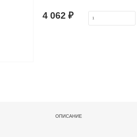
/ VM130-X41 series.1. The external f
4 062 ₽
ОПИСАНИЕ