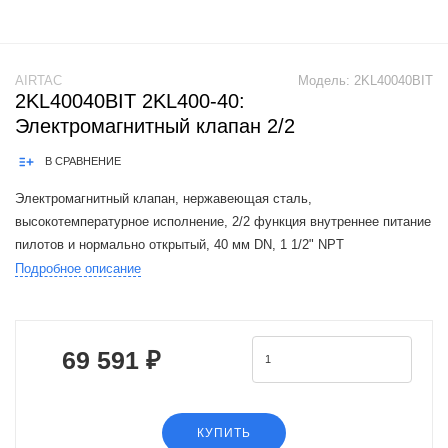
AIRTAC
Модель:
2KL40040BIT
2KL40040BIT 2KL400-40:
Электромагнитный клапан 2/2
В СРАВНЕНИЕ
Электромагнитный клапан, нержавеющая сталь,
высокотемпературное исполнение, 2/2 функция внутреннее питание
пилотов и нормально открытый, 40 мм DN, 1 1/2" NPT
присоеденительная резьба, DC24V, открытый контакт
Подробное описание
The Airtac 2KL150-500 valve series is a functi
69 591 ₽
КУПИТЬ