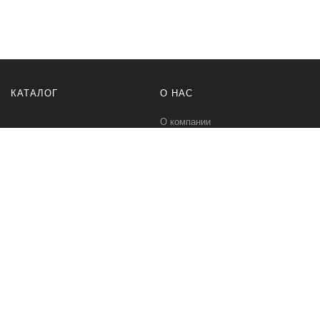
КАТАЛОГ
О НАС
О компании
Контакты
ПОМОЩЬ
МЫ В СЕТИ
Политика безопасности
Вконтакте
Условия соглашения
Телеграм канал
Qwind- интернет-магазин промышленного оборудования и средств
для автоматизации технологических процессов.