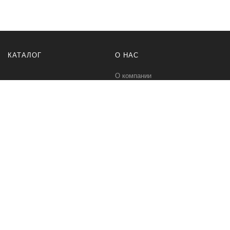
КАТАЛОГ
О НАС
О компании
Контакты
ПОМОЩЬ
МЫ В СЕТИ
Политика безопасности
Вконтакте
Условия соглашения
Телеграм канал
Qwind- интернет-магазин промышленного оборудования и средств
для автоматизации технологических процессов.