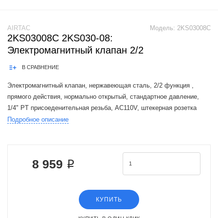
AIRTAC
Модель:
2KS03008C
2KS03008C 2KS030-08:
Электромагнитный клапан 2/2
В СРАВНЕНИЕ
Электромагнитный клапан, нержавеющая сталь, 2/2 функция ,
прямого действия, нормально открытый, стандартное давление,
1/4" PT присоеденительная резьба, AC110V, штекерная розетка
Подробное описание
The Airtac 2KS valve series is a functional replacement for the SMC
VX2 seri
8 959 ₽
КУПИТЬ