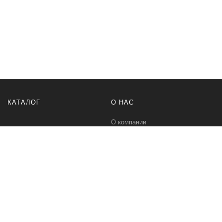
КАТАЛОГ
О НАС
О компании
Контакты
ПОМОЩЬ
МЫ В СЕТИ
Политика безопасности
Вконтакте
Условия соглашения
Телеграм канал