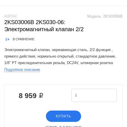
AIRTAC
Модель:
2KS03006B
2KS03006B 2KS030-06:
Электромагнитный клапан 2/2
В СРАВНЕНИЕ
Электромагнитный клапан, нержавеющая сталь, 2/2 функция ,
прямого действия, нормально открытый, стандартное давление,
1/8" PT присоеденительная резьба, DC24V, штекерная розетка
Подробное описание
The Airtac 2KS valve series is a functional replacement for the SMC
VX2 serie
8 959 ₽
КУПИТЬ