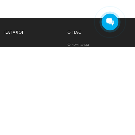
КАТАЛОГ
О НАС
О компании
Контакты
ПОМОЩЬ
МЫ В СЕТИ
Политика безопасности
Вконтакте
Условия соглашения
Телеграм канал
Qwind- интернет-магазин промышленного оборудования и средств
для автоматизации технологических процессов.