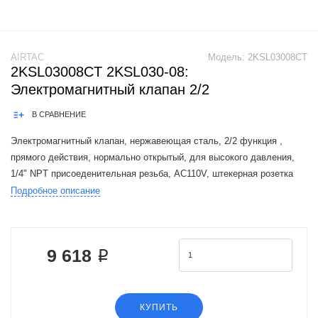
AIRTAC
Модель:
2KSL03008CT
2KSL03008CT 2KSL030-08:
Электромагнитный клапан 2/2
В СРАВНЕНИЕ
Электромагнитный клапан, нержавеющая сталь, 2/2 функция ,
прямого действия, нормально открытый, для высокого давления,
1/4" NPT присоеденительная резьба, AC110V, штекерная розетка
Подробное описание
The Airtac 2KSL valve series is a functional replacement for the SMC
VX2 s
9 618 ₽
КУПИТЬ