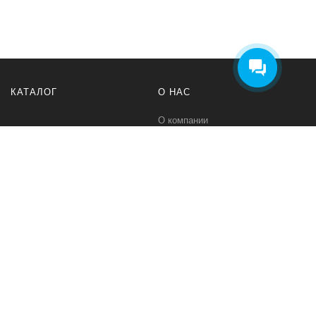
КАТАЛОГ
О НАС
О компании
Контакты
ПОМОЩЬ
МЫ В СЕТИ
Политика безопасности
Вконтакте
Условия соглашения
Телеграм канал
Qwind- интернет-магазин промышленного оборудования и средств
для автоматизации технологических процессов.