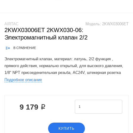
AIRTAC
Модель:
2KWX03006ET
2KWX03006ET 2KWX030-06:
Электромагнитный клапан 2/2
В СРАВНЕНИЕ
Электромагнитный клапан, материал: латунь, 2/2 функция ,
прямого действия, нормально открытый, для высокого давления,
1/8" NPT присоеденительная резьба, AC24V, штекерная розетка
Подробное описание
The Airtac 2KW valve series is a functional replacement for the SMC
VXED2.VX
9 179 ₽
КУПИТЬ