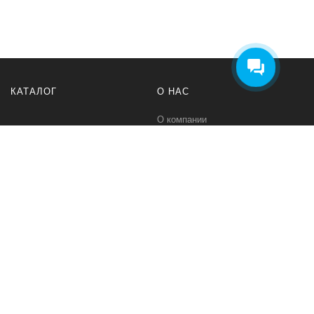
КАТАЛОГ
О НАС
О компании
Контакты
ПОМОЩЬ
МЫ В СЕТИ
Политика безопасности
Вконтакте
Условия соглашения
Телеграм канал
Qwind- интернет-магазин промышленного оборудования и средств
для автоматизации технологических процессов.