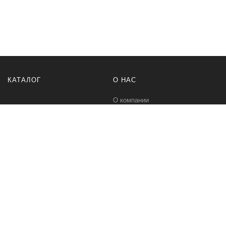
КАТАЛОГ
О НАС
О компании
Контакты
ПОМОЩЬ
МЫ В СЕТИ
Политика безопасности
Вконтакте
Условия соглашения
Телеграм канал