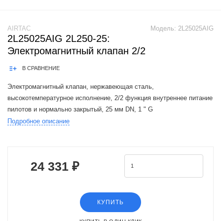
AIRTAC
Модель:
2L25025AIG
2L25025AIG 2L250-25:
Электромагнитный клапан 2/2
В СРАВНЕНИЕ
Электромагнитный клапан, нержавеющая сталь,
высокотемпературное исполнение, 2/2 функция внутреннее питание
пилотов и нормально закрытый, 25 мм DN, 1 " G
присоеденительная резьба, AC220V, открытый контакт
Подробное описание
The Airtac 2L150-250 valve series is a functional r
24 331 ₽
КУПИТЬ