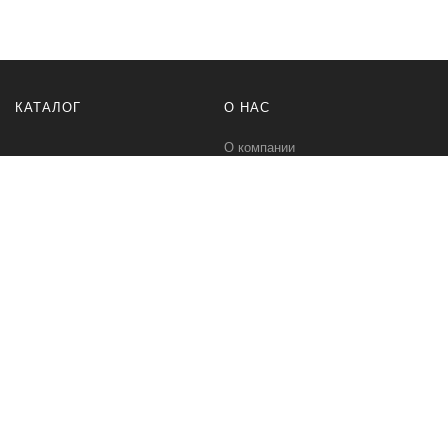
КАТАЛОГ
О НАС
О компании
Контакты
ПОМОЩЬ
МЫ В СЕТИ
Политика безопасности
Вконтакте
Условия соглашения
Телеграм канал
Qwind- интернет-магазин промышленного оборудования и средств
для автоматизации технологических процессов.