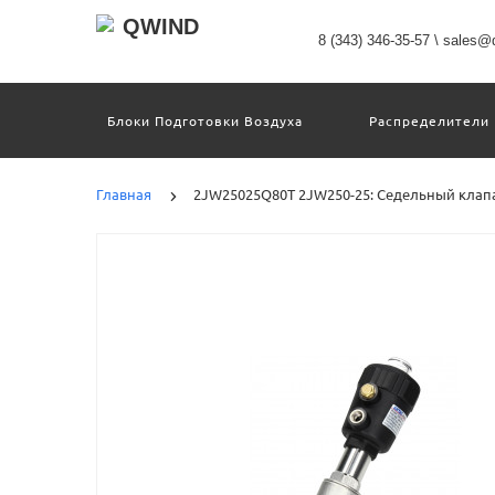
8 (343) 346-35-57
\
sales@q
Блоки Подготовки Воздуха
Распределители
Датчики
Захваты
Двигатели И Кон
Пневмоострова
Программное Обеспечение
Главная
2JW25025Q80T 2JW250-25: Седельный клап
Motion Terminal
Системы Перемещения
Техника Непрерывных Процессов
Электром