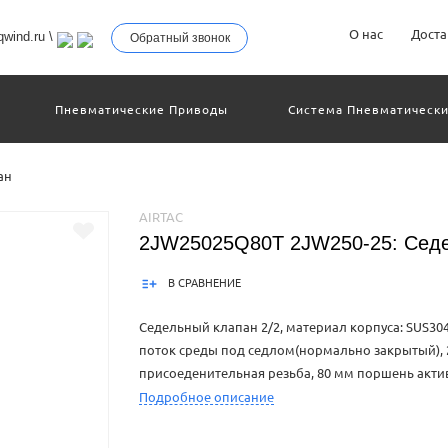
О нас
Доста
wind.ru
\
Обратный звонок
Пневматические Приводы
Система Пневматически
троллеры
Общие Детали И Узлы Машин
Другое Пн
Серво-Пневматические Системы Позиционирования
ан
Технология Управления
Электрические Приводы
еханическое Оборудование
AIRTAC
2JW25025Q80T 2JW250-25: Седе
В СРАВНЕНИЕ
Седельный клапан 2/2, материал корпуса: SUS30
поток среды под седлом(нормально закрытый), 2
присоеденительная резьба, 80 мм поршень акти
Подробное описание
Product Features1.Air piloted and can be used non e