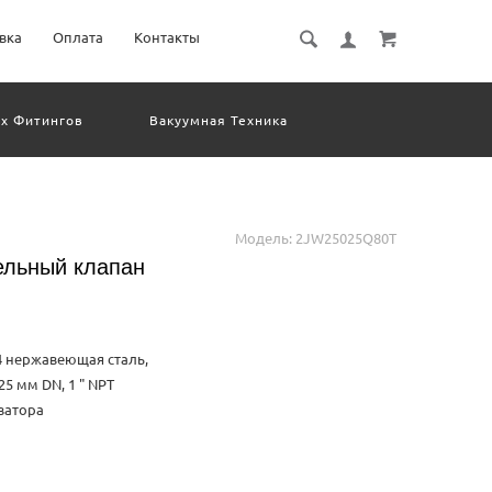
вка
Оплата
Контакты
х Фитингов
Вакуумная Техника
евматическое Оборудование
Система Обработки Изображений
Электрические Соединения
Модель:
2JW25025Q80T
льный клапан
4 нержавеющая сталь,
5 мм DN, 1 " NPT
ватора
lectric, flammable and ex