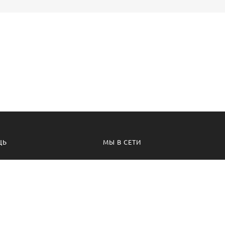
ЩЬ
МЫ В СЕТИ
а безопасности
Вконтакте
 соглашения
Телеграм канал