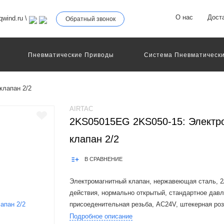
О нас
Дост
wind.ru
\
Обратный звонок
Пневматические Приводы
Система Пневматически
роллеры
Общие Детали И Узлы Машин
Другое Пне
Серво-Пневматические Системы Позиционирования
клапан 2/2
Технология Управления
Электрические Приводы
еханическое Оборудование
AIRTAC
2KS05015EG 2KS050-15: Электр
клапан 2/2
В СРАВНЕНИЕ
Электромагнитный клапан, нержавеющая сталь, 2/
действия, нормально открытый, стандартное давл
присоеденительная резьба, AC24V, штекерная роз
Подробное описание