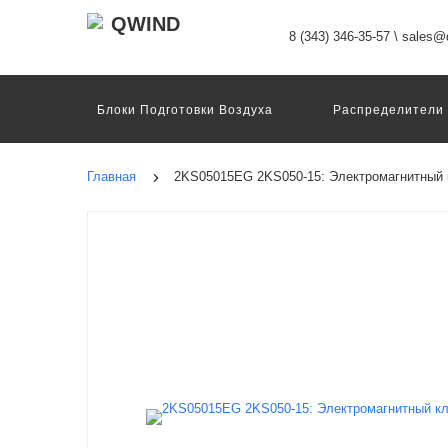
8 (343) 346-35-57
\
sales@q
Блоки Подготовки Воздуха
Распределители
Датчики
Захваты
Двигатели И Конт
Пневмоострова
Программное Обеспечение
Главная
2KS05015EG 2KS050-15: Электромагнитный 
Motion Terminal
Системы Перемещения
Техника Непрерывных Процессов
Электром