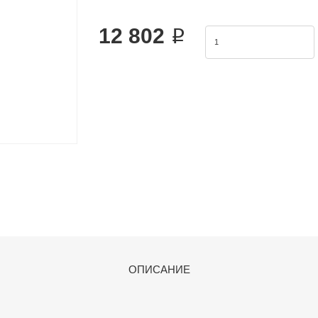
The Airtac 2KS valve series is a functional replace
12 802 ₽
ОПИСАНИЕ