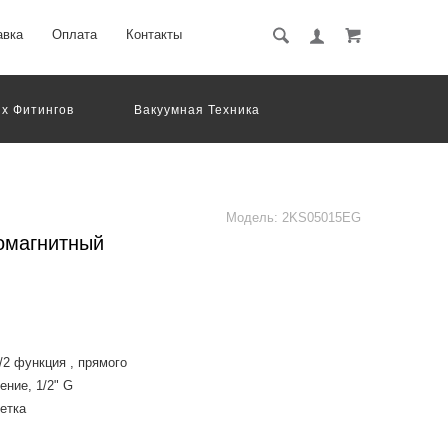
авка
Оплата
Контакты
х Фитингов
Вакуумная Техника
вматическое Оборудование
Система Обработки Изображений
Электрические Соединения
Модель:
2KS05015EG
омагнитный
2 функция , прямого
ение, 1/2" G
етка