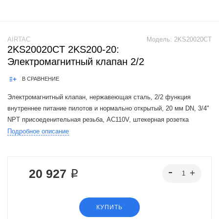
AIRTAC
Модель:
2KS20020CT
2KS20020CT 2KS200-20:
Электромагнитный клапан 2/2
В СРАВНЕНИЕ
Электромагнитный клапан, нержавеющая сталь, 2/2 функция
внутреннее питание пилотов и нормально открытый, 20 мм DN, 3/4"
NPT присоеденительная резьба, AC110V, штекерная розетка
Подробное описание
The Airtac 2KS150-500 valve series is a functional replacement for the
SMC VXD
20 927 ₽
КУПИТЬ