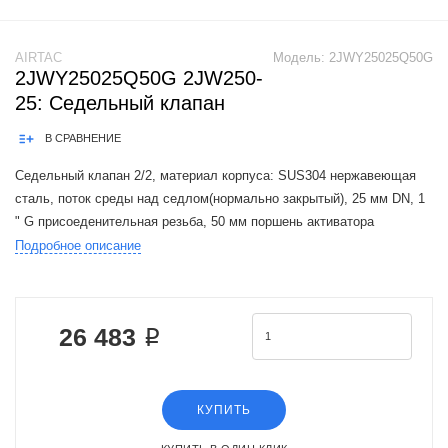
AIRTAC
Модель:
2JWY25025Q50G
2JWY25025Q50G 2JW250-
25: Седельный клапан
В СРАВНЕНИЕ
Седельный клапан 2/2, материал корпуса: SUS304 нержавеющая
сталь, поток среды над седлом(нормально закрытый), 25 мм DN, 1
" G присоеденительная резьба, 50 мм поршень активатора
Подробное описание
Product Features1.Air piloted and can be used non electric, flammable
and expl
26 483 ₽
КУПИТЬ