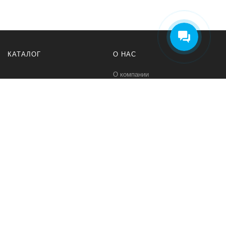
КАТАЛОГ
О НАС
О компании
Контакты
ПОМОЩЬ
МЫ В СЕТИ
Политика безопасности
Вконтакте
Условия соглашения
Телеграм канал
Qwind- интернет-магазин промышленного оборудования и средств
для автоматизации технологических процессов.