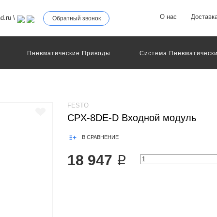
О нас
Доставк
d.ru
\
Обратный звонок
Пневматические Приводы
Система Пневматически
роллеры
Общие Детали И Узлы Машин
Другое Пне
Серво-Пневматические Системы Позиционирования
Технология Управления
Электрические Приводы
еханическое Оборудование
FESTO
CPX-8DE-D Входной модуль
В СРАВНЕНИЕ
18 947 ₽