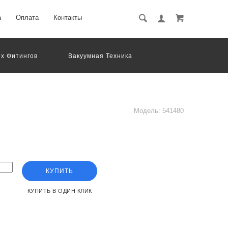
а
Оплата
Контакты
х Фитингов
Вакуумная Техника
вматическое Оборудование
Система Обработки Изображений
Электрические Соединения
Модель:
541480
КУПИТЬ
КУПИТЬ В ОДИН КЛИК