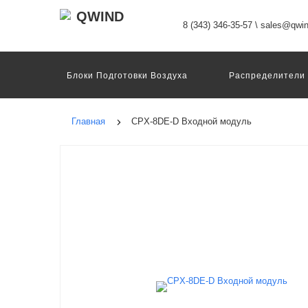
8 (343) 346-35-57
\
sales@qwin
Блоки Подготовки Воздуха
Распределители
Датчики
Захваты
Двигатели И Конт
Пневмоострова
Программное Обеспечение
Главная
CPX-8DE-D Входной модуль
Motion Terminal
Системы Перемещения
Техника Непрерывных Процессов
Электром