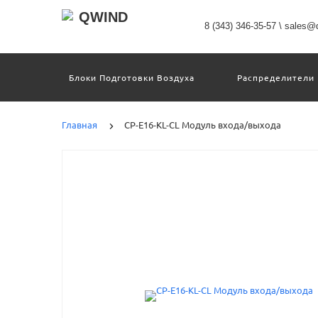
8 (343) 346-35-57
\
sales@q
Блоки Подготовки Воздуха
Распределители
Датчики
Захваты
Двигатели И Кон
Пневмоострова
Программное Обеспечение
Главная
CP-E16-KL-CL Модуль входа/выхода
Motion Terminal
Системы Перемещения
Техника Непрерывных Процессов
Электром