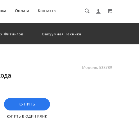
вка
Оплата
Контакты
х Фитингов
Вакуумная Техника
евматическое Оборудование
Система Обработки Изображений
Электрические Соединения
Модель:
538789
хода
КУПИТЬ
КУПИТЬ В ОДИН КЛИК