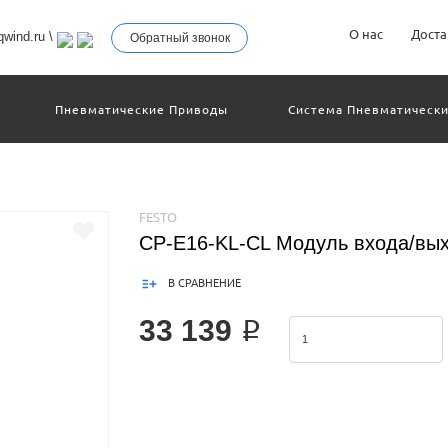
О нас
Доста
wind.ru
\
Обратный звонок
Пневматические Приводы
Система Пневматически
троллеры
Общие Детали И Узлы Машин
Другое Пн
Серво-Пневматические Системы Позиционирования
Технология Управления
Электрические Приводы
еханическое Оборудование
FESTO
CP-E16-KL-CL Модуль входа/вы
В СРАВНЕНИЕ
33 139 ₽