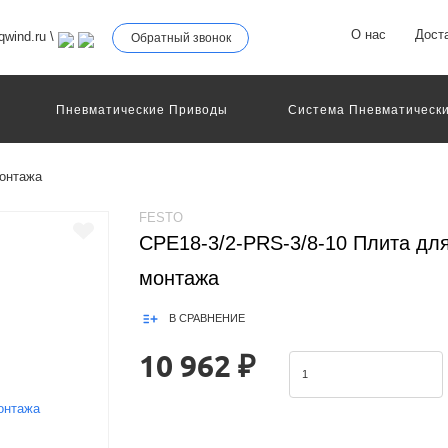
О нас
Дост
wind.ru
\
Обратный звонок
Пневматические Приводы
Система Пневматически
роллеры
Общие Детали И Узлы Машин
Другое Пне
Серво-Пневматические Системы Позиционирования
монтажа
Технология Управления
Электрические Приводы
еханическое Оборудование
FESTO
CPE18-3/2-PRS-3/8-10 Плита для
монтажа
В СРАВНЕНИЕ
10 962 ₽