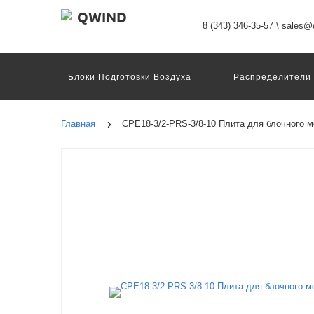
8 (343) 346-35-57
\
sales@q
Блоки Подготовки Воздуха
Распределители
Датчики
Захваты
Двигатели И Конт
Пневмоострова
Программное Обеспечение
Главная
CPE18-3/2-PRS-3/8-10 Плита для блочного 
Motion Terminal
Системы Перемещения
Техника Непрерывных Процессов
Электром