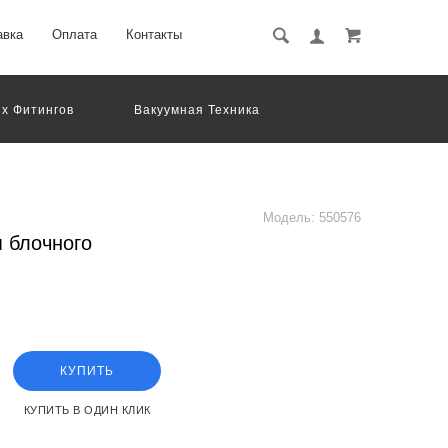
авка
Оплата
Контакты
х Фитингов
Вакуумная Техника
вматическое Оборудование
Система Обработки Изображений
Электрические Соединения
Модель:
550576
 блочного
КУПИТЬ
КУПИТЬ В ОДИН КЛИК