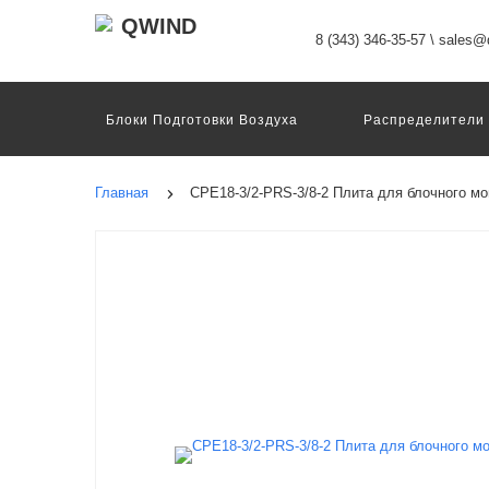
8 (343) 346-35-57
\
sales@q
Блоки Подготовки Воздуха
Распределители
Датчики
Захваты
Двигатели И Конт
Пневмоострова
Программное Обеспечение
Главная
CPE18-3/2-PRS-3/8-2 Плита для блочного м
Motion Terminal
Системы Перемещения
Техника Непрерывных Процессов
Электром