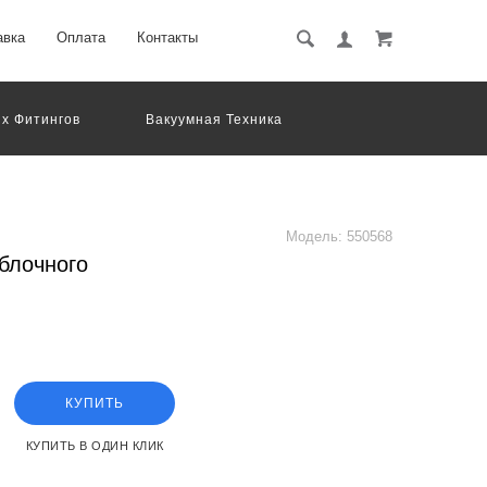
авка
Оплата
Контакты
х Фитингов
Вакуумная Техника
вматическое Оборудование
Система Обработки Изображений
Электрические Соединения
Модель:
550568
блочного
КУПИТЬ
КУПИТЬ В ОДИН КЛИК