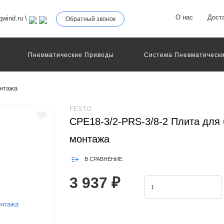
О нас
Дост
wind.ru
\
Обратный звонок
Пневматические Приводы
Система Пневматически
роллеры
Общие Детали И Узлы Машин
Другое Пне
Серво-Пневматические Системы Позиционирования
онтажа
Технология Управления
Электрические Приводы
еханическое Оборудование
FESTO
CPE18-3/2-PRS-3/8-2 Плита для 
монтажа
В СРАВНЕНИЕ
3 937 ₽