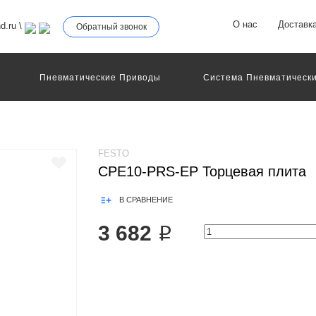
О нас
Доставк
d.ru
\
Обратный звонок
Пневматические Приводы
Система Пневматически
роллеры
Общие Детали И Узлы Машин
Другое Пне
Серво-Пневматические Системы Позиционирования
Технология Управления
Электрические Приводы
еханическое Оборудование
FESTO
CPE10-PRS-EP Торцевая плита
В СРАВНЕНИЕ
3 682 ₽