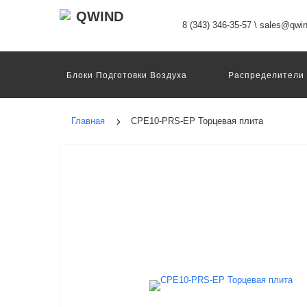
8 (343) 346-35-57
\
sales@qwin
Блоки Подготовки Воздуха
Распределители
Датчики
Захваты
Двигатели И Конт
Пневмоострова
Программное Обеспечение
Главная
CPE10-PRS-EP Торцевая плита
Motion Terminal
Системы Перемещения
Техника Непрерывных Процессов
Электром