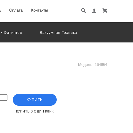
а
Оплата
Контакты
х Фитингов
Вакуумная Техника
вматическое Оборудование
Система Обработки Изображений
Электрические Соединения
Модель:
164964
КУПИТЬ
КУПИТЬ В ОДИН КЛИК