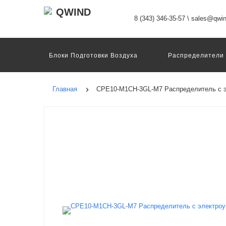
8 (343) 346-35-57
\
sales@qwin
Блоки Подготовки Воздуха
Распределители
Датчики
Захваты
Двигатели И Конт
Пневмоострова
Программное Обеспечение
Главная
CPE10-M1CH-3GL-M7 Распределитель с 
Motion Terminal
Системы Перемещения
Техника Непрерывных Процессов
Электром