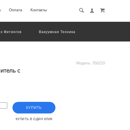
а
Оплата
Контакты
х Фитингов
Вакуумная Техника
вматическое Оборудование
Система Обработки Изображений
Электрические Соединения
Модель:
550233
итель с
КУПИТЬ
КУПИТЬ В ОДИН КЛИК