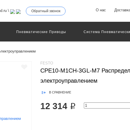
О нас
Доставк
d.ru
\
Обратный звонок
Пневматические Приводы
Система Пневматически
роллеры
Общие Детали И Узлы Машин
Другое Пне
Серво-Пневматические Системы Позиционирования
электроуправлением
Технология Управления
Электрические Приводы
еханическое Оборудование
FESTO
CPE10-M1CH-3GL-M7 Распредел
электроуправлением
В СРАВНЕНИЕ
12 314 ₽