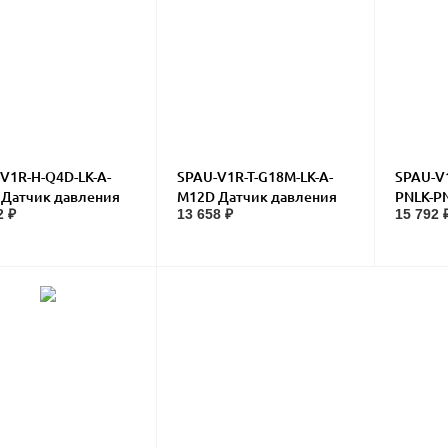
V1R-H-Q4D-LK-A-
SPAU-V1R-T-G18M-LK-A-
SPAU-V
Датчик давления
M12D Датчик давления
PNLK-P
2 ₽
13 658 ₽
15 792 
Датчик