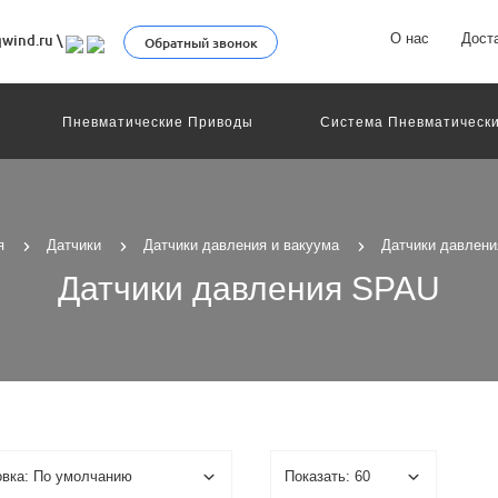
О нас
Дост
wind.ru
\
Обратный звонок
Пневматические Приводы
Система Пневматически
роллеры
Общие Детали И Узлы Машин
Другое Пне
Серво-Пневматические Системы Позиционирования
Технология Управления
Электрические Приводы
еханическое Оборудование
я
Датчики
Датчики давления и вакуума
Датчики давлен
Датчики давления SPAU