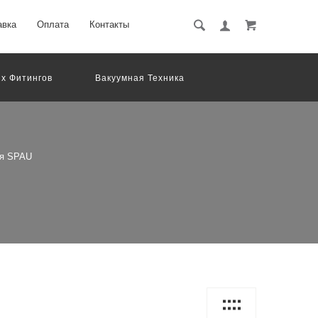
авка
Оплата
Контакты
х Фитингов
Вакуумная Техника
вматическое Оборудование
Система Обработки Изображений
Электрические Соединения
ия SPAU