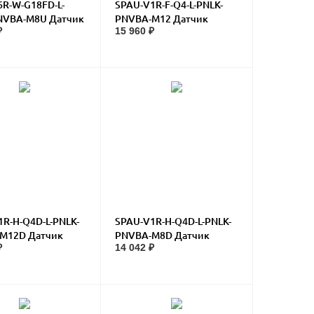
R-W-G18FD-L-
SPAU-V1R-F-Q4-L-PNLK-
NVBA-M8U Датчик
PNVBA-M12 Датчик
₽
15 960 ₽
ия
давления
R-H-Q4D-L-PNLK-
SPAU-V1R-H-Q4D-L-PNLK-
M12D Датчик
PNVBA-M8D Датчик
₽
14 042 ₽
ия
давления