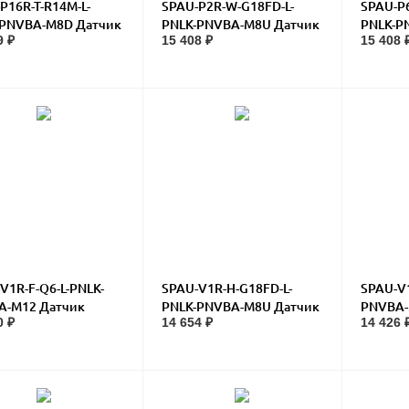
P16R-T-R14M-L-
SPAU-P2R-W-G18FD-L-
SPAU-P6
-PNVBA-M8D Датчик
PNLK-PNVBA-M8U Датчик
PNLK-P
9 ₽
15 408 ₽
15 408 
ения
давления
давлен
V1R-F-Q6-L-PNLK-
SPAU-V1R-H-G18FD-L-
SPAU-V1
A-M12 Датчик
PNLK-PNVBA-M8U Датчик
PNVBA-
0 ₽
14 654 ₽
14 426 
ения
давления
давлен