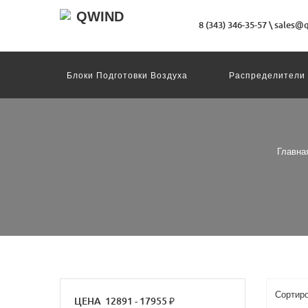
8 (343) 346-35-57
\
sales@q
Блоки Подготовки Воздуха
Распределители
Датчики
Захваты
Двигатели И Конт
Пневмоострова
Программное Обеспечение
Motion Terminal
Системы Перемещения
Техника Непрерывных Процессов
Электром
Главна
ЦЕНА
12891
-
17955
₽