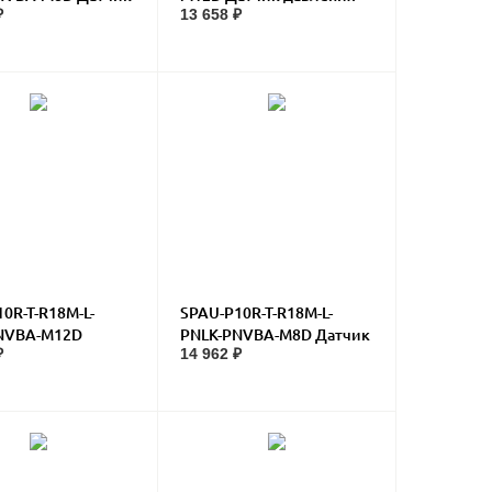
₽
13 658 ₽
ия
0R-T-R18M-L-
SPAU-P10R-T-R18M-L-
NVBA-M12D
PNLK-PNVBA-M8D Датчик
₽
14 962 ₽
 давления
давления