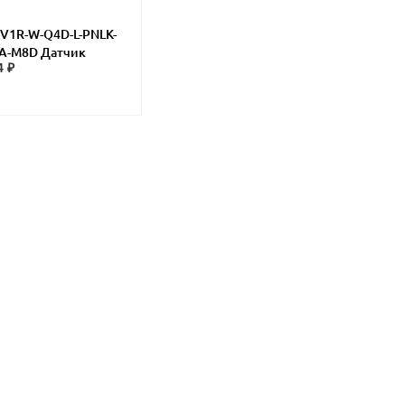
V1R-W-Q4D-L-PNLK-
A-M8D Датчик
4 ₽
ения