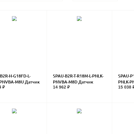
B2R-H-G18FD-L-
SPAU-B2R-T-R18M-L-PNLK-
SPAU-P1
-PNVBA-M8U Датчик
PNVBA-M8D Датчик
PNLK-P
4 ₽
14 962 ₽
15 038 
ения
давления
Датчик