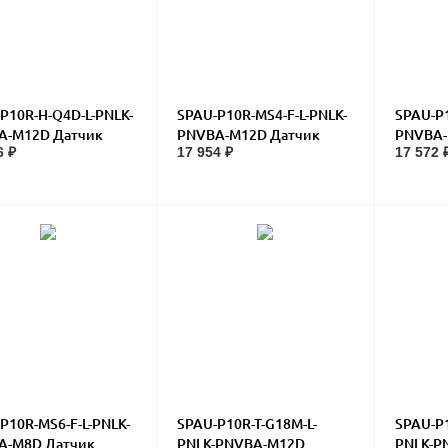
P10R-H-Q4D-L-PNLK-
SPAU-P10R-MS4-F-L-PNLK-
SPAU-P1
A-M12D Датчик
PNVBA-M12D Датчик
PNVBA-
6 ₽
17 954 ₽
17 572 
ения
давления
давлен
P10R-MS6-F-L-PNLK-
SPAU-P10R-T-G18M-L-
SPAU-P1
A-M8D Датчик
PNLK-PNVBA-M12D
PNLK-P