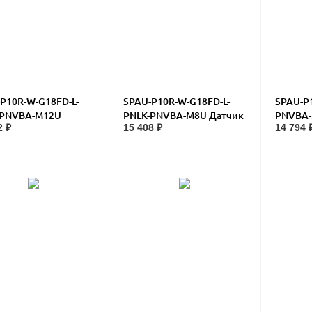
P10R-W-G18FD-L-
SPAU-P10R-W-G18FD-L-
SPAU-P
-PNVBA-M12U
PNLK-PNVBA-M8U Датчик
PNVBA-
2 ₽
15 408 ₽
14 794 
к давления
давления
давлен