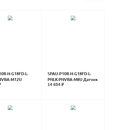
0R-H-G18FD-L-
SPAU-P10R-H-G18FD-L-
NVBA-M12U
PNLK-PNVBA-M8U Датчик
₽
14 654 ₽
 давления
давления