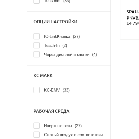
10 kOhm
33
SPAU-
PNVB
ОПЦИИ НАСТРОЙКИ
14 79
давл
IO-LinkКнопка
27
Teach-In
2
Через дисплей и кнопки
4
KC MARK
KC-EMV
33
РАБОЧАЯ СРЕДА
Инертные газы
27
Сжатый воздух в соответствии