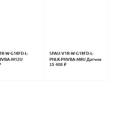
1R-W-G18FD-L-
SPAU-V1R-W-G18FD-L-
NVBA-M12U
PNLK-PNVBA-M8U Датчик
₽
15 408 ₽
 давления
давления