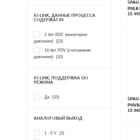
SPAU-
PNLK
15 49
давл
IO-LINK, ДАННЫЕ ПРОЦЕССА
СОДЕРЖАТ IN
2 бит BDC (мониторинг
давления)
23
14 бит PDV (считывание
давления)
10
IO-LINK, ПОДДЕРЖКА SIO
РЕЖИМА
Да
33
SPAU-
PNVB
15 96
давл
АНАЛОГОВЫЙ ВЫХОД
1 - 5 V
2