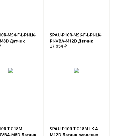
0R-MS4-F-L-PNLK-
SPAU-P10R-MS6-F-L-PNLK-
M8D Датчик
PNVBA-M12D Датчик
₽
17 954 ₽
ия
давления
0R-T-G18M-L-
SPAU-P10R-T-G18M-LK-A-
NVBA-M8D Датчик
M12D Датчик давления