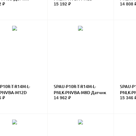
2 ₽
15 192 ₽
14 808 
ения
Датчик давления
давлен
P10R-T-R14M-L-
SPAU-P10R-T-R14M-L-
SPAU-P1
-PNVBA-M12D
PNLK-PNVBA-M8D Датчик
PNLK-P
6 ₽
14 962 ₽
15 346 
к давления
давления
Датчик